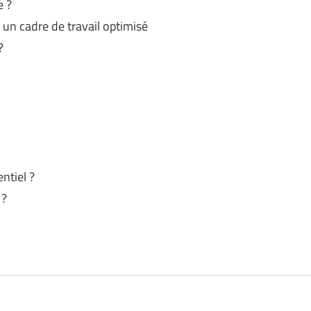
e ?
t un cadre de travail optimisé
?
ntiel ?
 ?